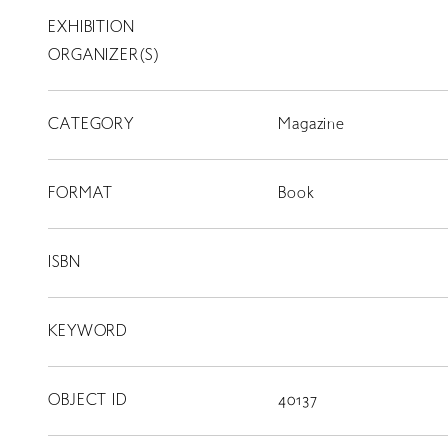
EXHIBITION
T
SCHOLARSHIP
ORGANIZER(S)
ISLANDS
CATEGORY
RETRACE
Magazine
コンサート
FORMAT
Book
出演者
出版物
ISBN
動画
KEYWORD
スカラシップ受賞者
OBJECT ID
40137
CONTACT