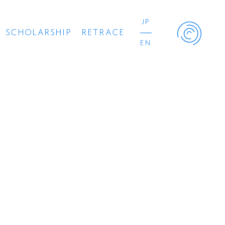
JP
SCHOLARSHIP
RETRACE
EN
Retrace Project
コンサート
出演者
出版物
動画
スカラシップ受賞者