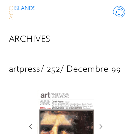
ARCHIVES
ABOUT
PROJECT
artpress/ 252/ Decembre 99
THINK ISLANDS
LIBRARY
SCHOLARSHIP