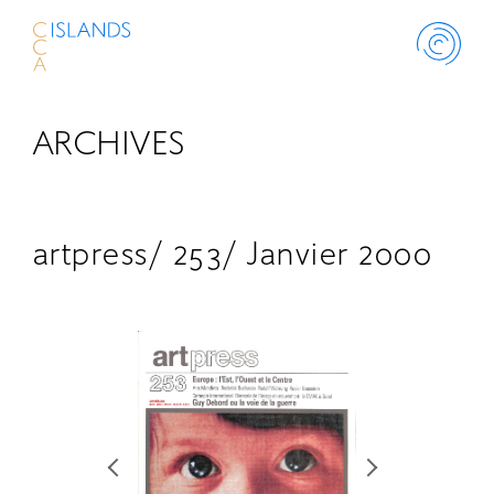
ARCHIVES
ABOUT
PROJECT
artpress/ 253/ Janvier 2000
THINK ISLANDS
LIBRARY
SCHOLARSHIP