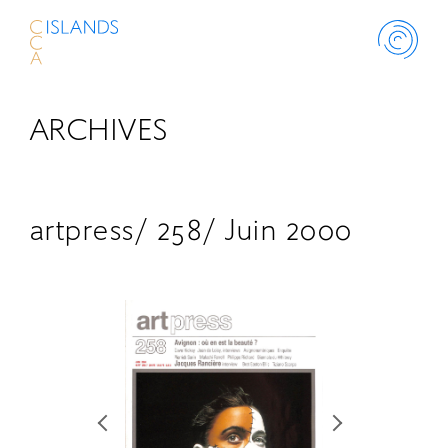
ARCHIVES
ABOUT
PROJECT
artpress/ 258/ Juin 2000
THINK ISLANDS
LIBRARY
SCHOLARSHIP