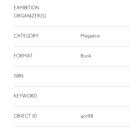
EXHIBITION
T
SCHOLARSHIP
ORGANIZER(S)
ISLANDS
CATEGORY
RETRACE
Magazine
コンサート
FORMAT
Book
出演者
出版物
ISBN
動画
KEYWORD
スカラシップ受賞者
OBJECT ID
40788
CONTACT