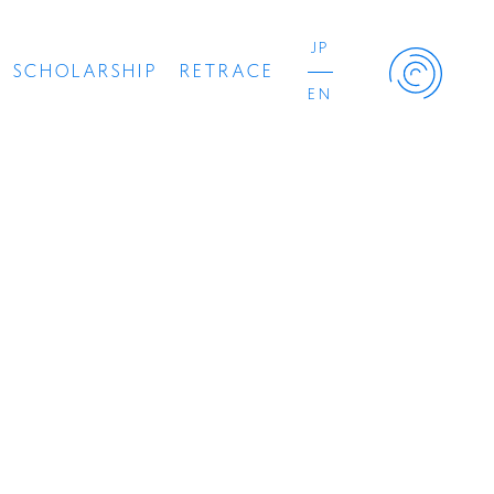
JP
SCHOLARSHIP
RETRACE
EN
Retrace Project
コンサート
出演者
出版物
動画
スカラシップ受賞者