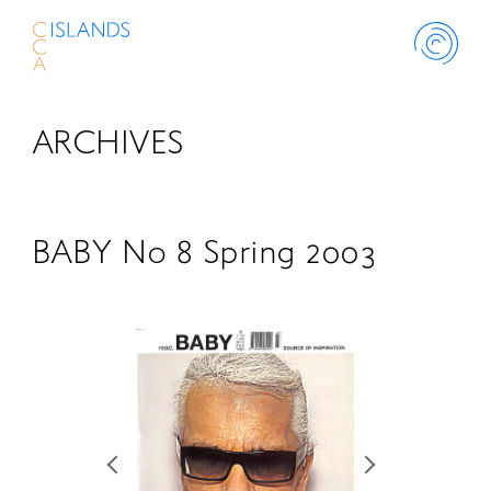
ARCHIVES
ABOUT
PROJECT
BABY No 8 Spring 2003
THINK ISLANDS
LIBRARY
SCHOLARSHIP