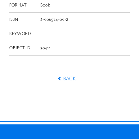
FORMAT
Book
ISBN
2-906574-09-2
KEYWORD
OBJECT ID
30411
BACK