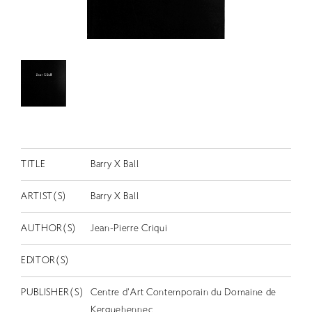
RETRACE
コンサート
出演者
出版物
動画
スカラシップ受賞者
TITLE
Barry X Ball
CONTACT
ARTIST(S)
Barry X Ball
AUTHOR(S)
Jean-Pierre Criqui
EDITOR(S)
JP
PUBLISHER(S)
Centre d'Art Contemporain du Domaine de
Kerguehennec