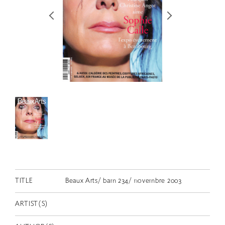
RETRACE
コンサート
出演者
出版物
動画
スカラシップ受賞者
CONTACT
TITLE
Beaux Arts/ bam 234/ novembre 2003
ARTIST(S)
JP