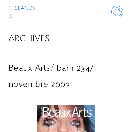
ARCHIVES
ABOUT
PROJECT
Beaux Arts/ bam 234/
THINK ISLANDS
novembre 2003
LIBRARY
SCHOLARSHIP