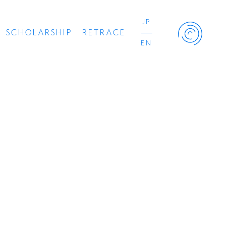
JP
SCHOLARSHIP
RETRACE
EN
Retrace Project
コンサート
出演者
出版物
動画
スカラシップ受賞者