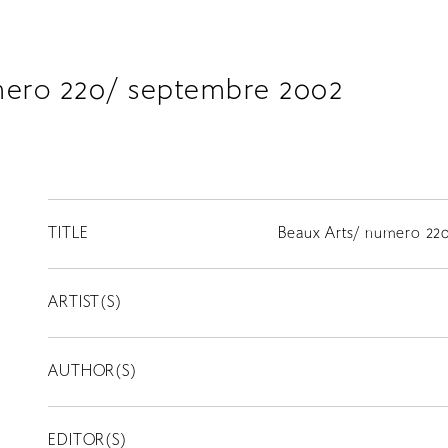
mero 220/ septembre 2002
TITLE
Beaux Arts/ numero 22
ARTIST(S)
AUTHOR(S)
EDITOR(S)