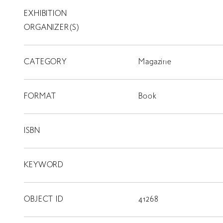
EXHIBITION
T
SCHOLARSHIP
ORGANIZER(S)
ISLANDS
CATEGORY
RETRACE
Magazine
コンサート
FORMAT
Book
出演者
出版物
ISBN
動画
KEYWORD
スカラシップ受賞者
OBJECT ID
41268
CONTACT