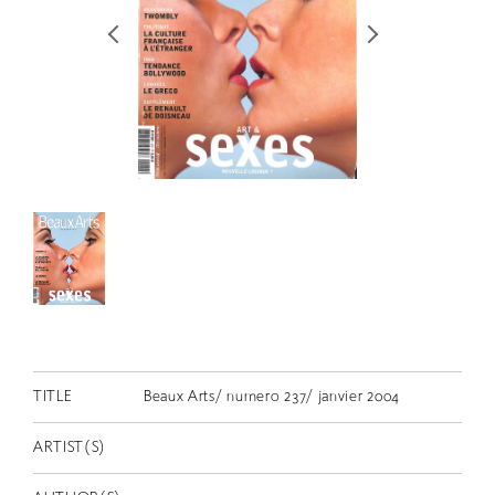
RETRACE
コンサート
出演者
出版物
動画
スカラシップ受賞者
CONTACT
TITLE
Beaux Arts/ numero 237/ janvier 2004
ARTIST(S)
JP