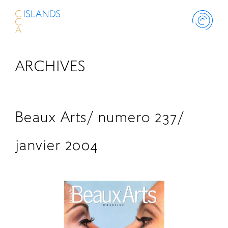
ARCHIVES
ABOUT
PROJECT
Beaux Arts/ numero 237/
THINK ISLANDS
janvier 2004
LIBRARY
SCHOLARSHIP