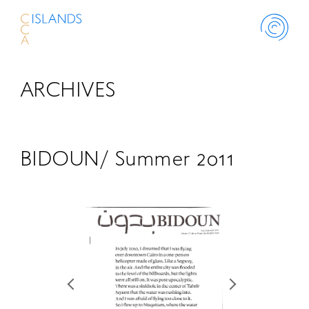
ARCHIVES
ABOUT
PROJECT
BIDOUN/ Summer 2011
THINK ISLANDS
LIBRARY
SCHOLARSHIP