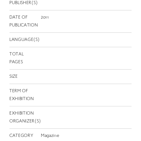
EN
PUBLISHER(S)
DATE OF
2011
PUBLICATION
LANGUAGE(S)
TOTAL
PAGES
SIZE
TERM OF
EXHIBITION
EXHIBITION
ORGANIZER(S)
CATEGORY
Magazine