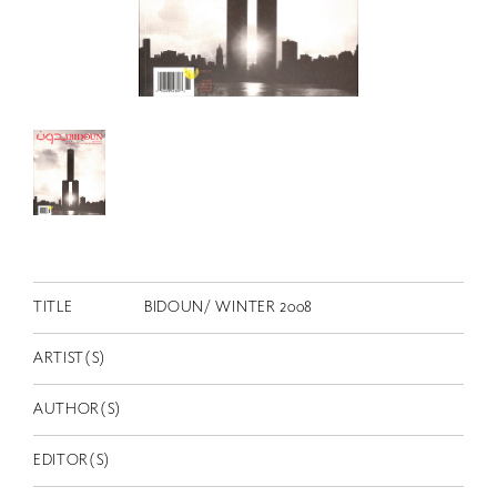
RETRACE
コンサート
出演者
出版物
動画
スカラシップ受賞者
CONTACT
TITLE
BIDOUN/ WINTER 2008
ARTIST(S)
AUTHOR(S)
JP
EDITOR(S)