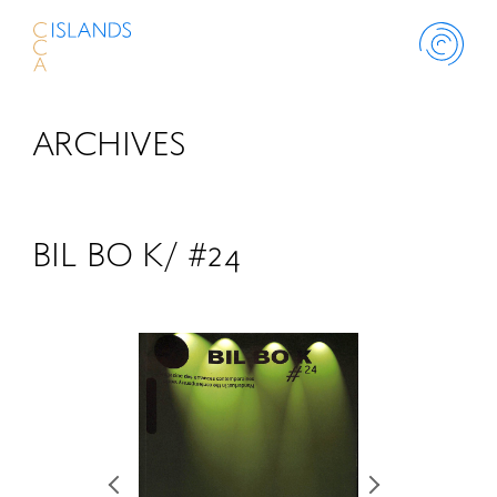
ARCHIVES
ABOUT
PROJECT
BIL BO K/ #24
THINK ISLANDS
LIBRARY
SCHOLARSHIP