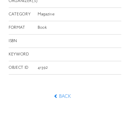
ORGANIZER(S)
CATEGORY
Magazine
FORMAT
Book
ISBN
KEYWORD
OBJECT ID
41392
BACK