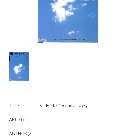
RETRACE
コンサート
出演者
出版物
動画
スカラシップ受賞者
CONTACT
TITLE
BIL BO K/December 2003
ARTIST(S)
JP
AUTHOR(S)