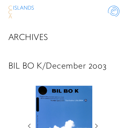
ARCHIVES
ABOUT
PROJECT
BIL BO K/December 2003
THINK ISLANDS
LIBRARY
SCHOLARSHIP