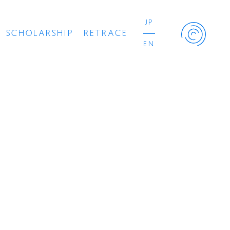
JP
SCHOLARSHIP
RETRACE
EN
Retrace Project
コンサート
出演者
出版物
動画
スカラシップ受賞者