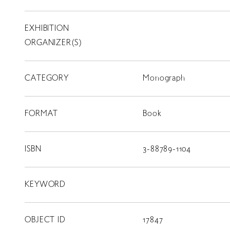
EXHIBITION
T
SCHOLARSHIP
ORGANIZER(S)
ISLANDS
RETRACE
CATEGORY
Monograph
コンサート
FORMAT
Book
出演者
出版物
ISBN
3-88789-1104
動画
KEYWORD
スカラシップ受賞者
OBJECT ID
17847
CONTACT