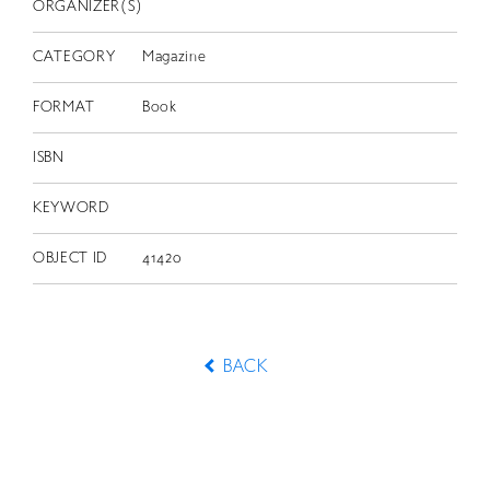
ORGANIZER(S)
CATEGORY
Magazine
FORMAT
Book
ISBN
KEYWORD
OBJECT ID
41420
BACK