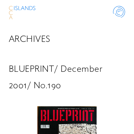
ARCHIVES
ABOUT
PROJECT
BLUEPRINT/ December
THINK ISLANDS
2001/ No.190
LIBRARY
SCHOLARSHIP