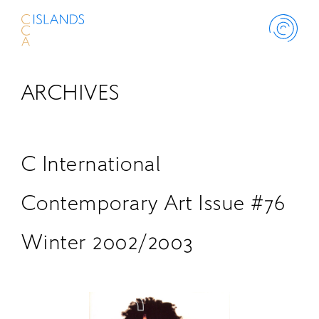
ARCHIVES
ABOUT
PROJECT
C International
THINK ISLANDS
Contemporary Art Issue #76
Winter 2002/2003
LIBRARY
SCHOLARSHIP