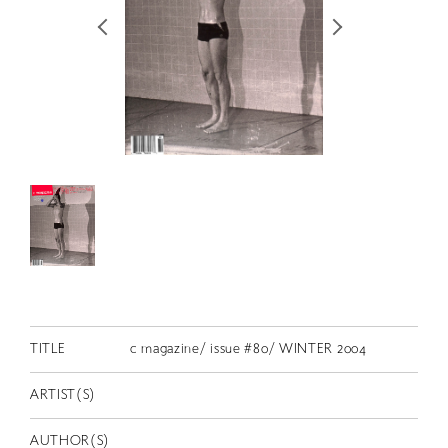
RETRACE
コンサート
出演者
出版物
動画
スカラシップ受賞者
CONTACT
TITLE
c magazine/ issue #80/ WINTER 2004
ARTIST(S)
JP
AUTHOR(S)