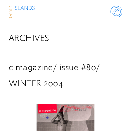
ARCHIVES
ABOUT
PROJECT
c magazine/ issue #80/
THINK ISLANDS
WINTER 2004
LIBRARY
SCHOLARSHIP