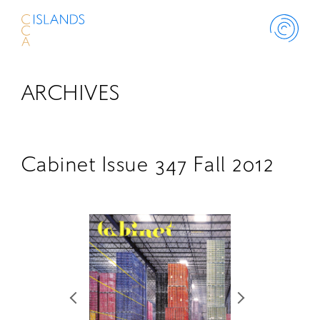
ARCHIVES
ABOUT
PROJECT
Cabinet Issue 347 Fall 2012
THINK ISLANDS
LIBRARY
SCHOLARSHIP