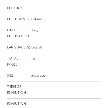
EN
EDITOR(S)
PUBLISHER(S)
Cabinet
DATE OF
2013
PUBLICATION
LANGUAGE(S)
English
TOTAL
112
PAGES
SIZE
250 x 200
TERM OF
EXHIBITION
EXHIBITION