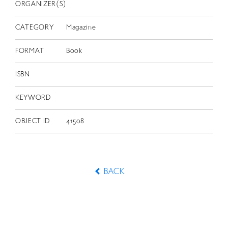
ORGANIZER(S)
CATEGORY
Magazine
FORMAT
Book
ISBN
KEYWORD
OBJECT ID
41508
BACK