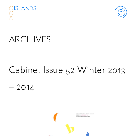
ARCHIVES
ABOUT
PROJECT
Cabinet Issue 52 Winter 2013
THINK ISLANDS
– 2014
LIBRARY
SCHOLARSHIP