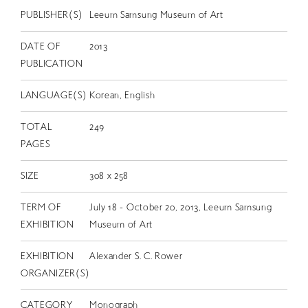
EN
PUBLISHER(S)
Leeum Samsung Museum of Art
DATE OF
2013
PUBLICATION
LANGUAGE(S)
Korean, English
TOTAL
249
PAGES
SIZE
308 x 258
TERM OF
July 18 - October 20, 2013, Leeum Samsung
EXHIBITION
Museum of Art
EXHIBITION
Alexander S. C. Rower
ORGANIZER(S)
CATEGORY
Monograph