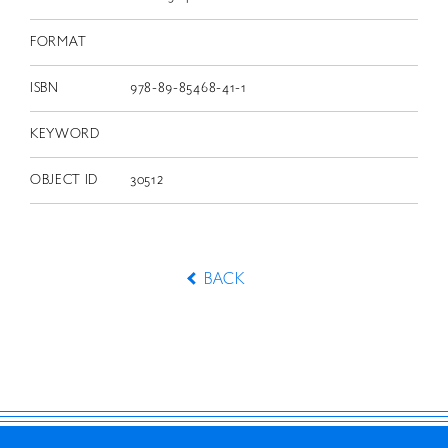
FORMAT
ISBN
978-89-85468-41-1
KEYWORD
OBJECT ID
30512
BACK