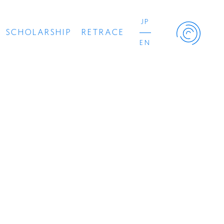
JP
SCHOLARSHIP
RETRACE
EN
Retrace Project
コンサート
出演者
出版物
動画
スカラシップ受賞者