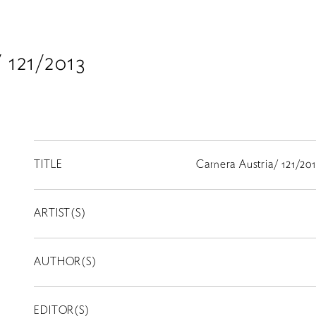
 121/2013
TITLE
Camera Austria/ 121/20
ARTIST(S)
AUTHOR(S)
EDITOR(S)