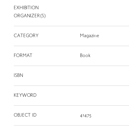
EXHIBITION
T
SCHOLARSHIP
ORGANIZER(S)
ISLANDS
CATEGORY
RETRACE
Magazine
コンサート
FORMAT
Book
出演者
出版物
ISBN
動画
KEYWORD
スカラシップ受賞者
OBJECT ID
41475
CONTACT