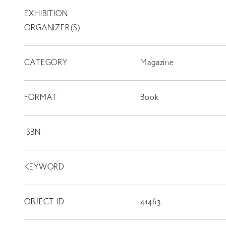
EXHIBITION
T
SCHOLARSHIP
ORGANIZER(S)
ISLANDS
CATEGORY
RETRACE
Magazine
コンサート
FORMAT
Book
出演者
出版物
ISBN
動画
KEYWORD
スカラシップ受賞者
OBJECT ID
41463
CONTACT