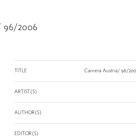
/ 96/2006
TITLE
Camera Austria/ 96/20
ARTIST(S)
AUTHOR(S)
EDITOR(S)