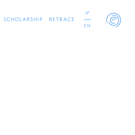
JP
SCHOLARSHIP
RETRACE
EN
Retrace Project
コンサート
出演者
出版物
動画
スカラシップ受賞者