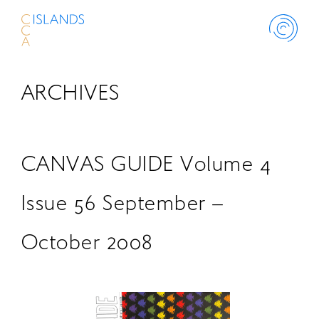
ARCHIVES
ABOUT
PROJECT
CANVAS GUIDE Volume 4
THINK ISLANDS
Issue 56 September –
October 2008
LIBRARY
SCHOLARSHIP