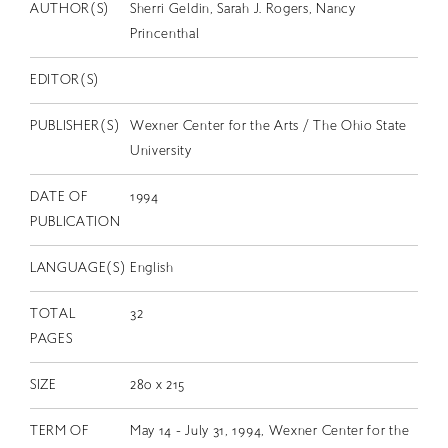
EN
AUTHOR(S)
Sherri Geldin, Sarah J. Rogers, Nancy
Princenthal
EDITOR(S)
PUBLISHER(S)
Wexner Center for the Arts / The Ohio State
University
DATE OF
1994
PUBLICATION
LANGUAGE(S)
English
TOTAL
32
PAGES
SIZE
280 x 215
TERM OF
May 14 - July 31, 1994, Wexner Center for the