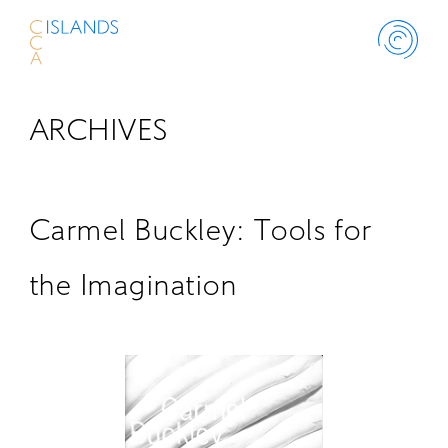
ARCHIVES
ABOUT
PROJECT
Carmel Buckley: Tools for
THINK ISLANDS
the Imagination
LIBRARY
SCHOLARSHIP