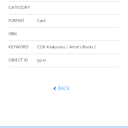
CATEGORY
FORMAT
Card
ISBN
KEYWORD
CCA Kitakyushu / Artist's Books /
OBJECT ID
55191
BACK