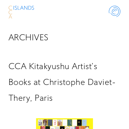
ARCHIVES
ABOUT
PROJECT
CCA Kitakyushu Artist’s
THINK ISLANDS
Books at Christophe Daviet-
Thery, Paris
LIBRARY
SCHOLARSHIP