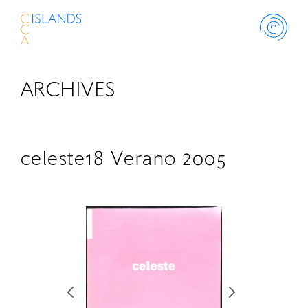
ARCHIVES
ABOUT
PROJECT
celeste18 Verano 2005
THINK ISLANDS
LIBRARY
SCHOLARSHIP