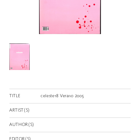
RETRACE
コンサート
出演者
出版物
動画
スカラシップ受賞者
CONTACT
TITLE
celeste18 Verano 2005
ARTIST(S)
AUTHOR(S)
JP
EDITOR(S)