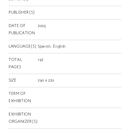
EN
PUBLISHER(S)
DATE OF
2005
PUBLICATION
LANGUAGE(S)
Spanish, English
TOTAL
192
PAGES
SIZE
290 x 220
TERM OF
EXHIBITION
EXHIBITION
ORGANIZER(S)