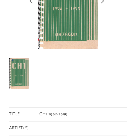
RETRACE
コンサート
出演者
出版物
動画
スカラシップ受賞者
CONTACT
TITLE
CH1 1992-1995
JP
ARTIST(S)