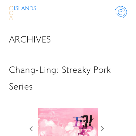
ARCHIVES
ABOUT
PROJECT
Chang-Ling: Streaky Pork
THINK ISLANDS
Series
LIBRARY
SCHOLARSHIP