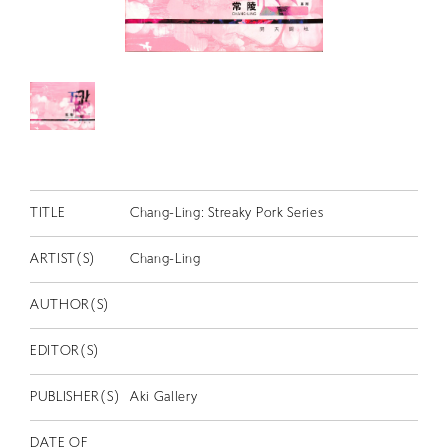
RETRACE
コンサート
出演者
出版物
動画
スカラシップ受賞者
TITLE
Chang-Ling: Streaky Pork Series
ARTIST(S)
Chang-Ling
CONTACT
AUTHOR(S)
EDITOR(S)
PUBLISHER(S)
Aki Gallery
JP
DATE OF