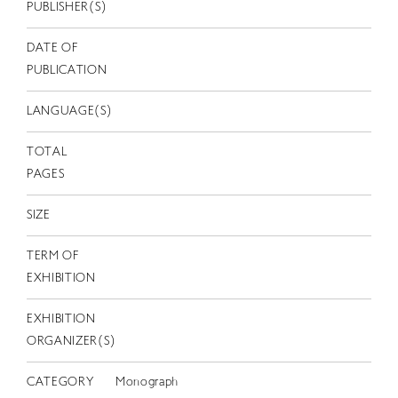
EN
PUBLISHER(S)
DATE OF
PUBLICATION
LANGUAGE(S)
TOTAL
PAGES
SIZE
TERM OF
EXHIBITION
EXHIBITION
ORGANIZER(S)
CATEGORY
Monograph