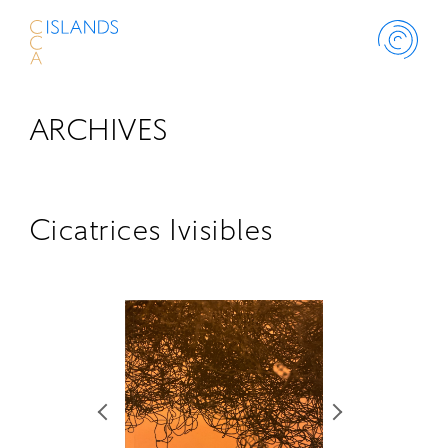
ARCHIVES
ABOUT
PROJECT
Cicatrices Ivisibles
THINK ISLANDS
LIBRARY
SCHOLARSHIP