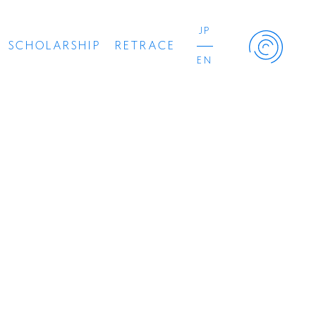
JP
SCHOLARSHIP
RETRACE
EN
Retrace Project
コンサート
出演者
出版物
動画
スカラシップ受賞者