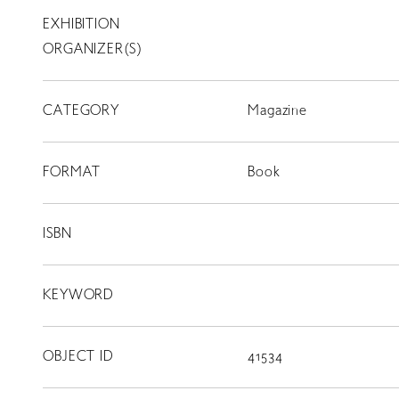
EXHIBITION
T
SCHOLARSHIP
ORGANIZER(S)
ISLANDS
CATEGORY
RETRACE
Magazine
コンサート
FORMAT
Book
出演者
出版物
ISBN
動画
KEYWORD
スカラシップ受賞者
OBJECT ID
41534
CONTACT