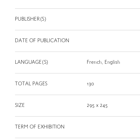
PUBLISHER(S)
DATE OF PUBLICATION
LANGUAGE(S)
French, English
TOTAL PAGES
130
SIZE
295 x 245
TERM OF EXHIBITION
LIBRARY