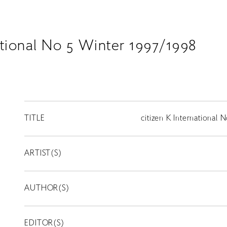
ational No 5 Winter 1997/1998
TITLE
citizen K International
ARTIST(S)
AUTHOR(S)
EDITOR(S)