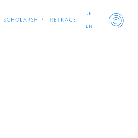
JP
SCHOLARSHIP
RETRACE
EN
Retrace Project
コンサート
出演者
出版物
動画
スカラシップ受賞者