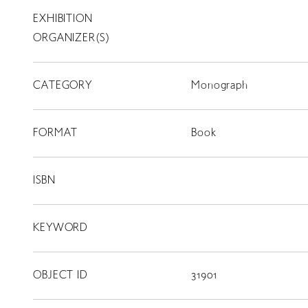
EXHIBITION
T
SCHOLARSHIP
ORGANIZER(S)
ISLANDS
CATEGORY
RETRACE
Monograph
コンサート
FORMAT
Book
出演者
出版物
ISBN
動画
KEYWORD
スカラシップ受賞者
OBJECT ID
31901
CONTACT