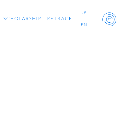
JP
SCHOLARSHIP
RETRACE
EN
Retrace Project
コンサート
出演者
出版物
動画
スカラシップ受賞者