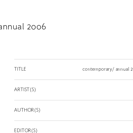
annual 2006
TITLE
contemporary/ annual 
ARTIST(S)
AUTHOR(S)
EDITOR(S)