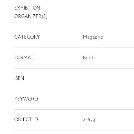
EXHIBITION
T
SCHOLARSHIP
ORGANIZER(S)
ISLANDS
CATEGORY
RETRACE
Magazine
コンサート
FORMAT
Book
出演者
出版物
ISBN
動画
KEYWORD
スカラシップ受賞者
OBJECT ID
41633
CONTACT