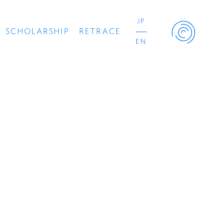
JP
SCHOLARSHIP
RETRACE
EN
Retrace Project
コンサート
出演者
出版物
動画
スカラシップ受賞者