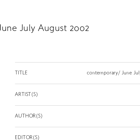
June July August 2002
TITLE
contemporary/ June Jul
ARTIST(S)
AUTHOR(S)
EDITOR(S)