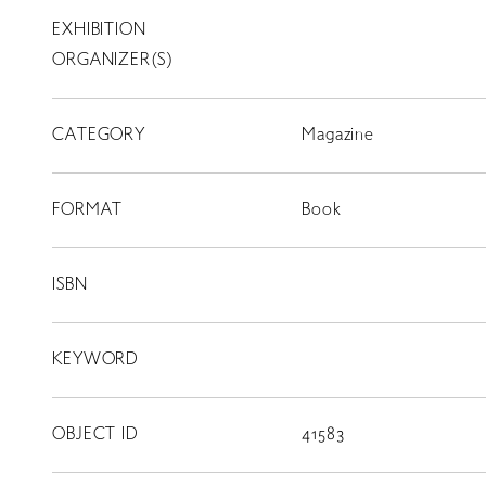
EXHIBITION
T
SCHOLARSHIP
ORGANIZER(S)
ISLANDS
CATEGORY
RETRACE
Magazine
コンサート
FORMAT
Book
出演者
出版物
ISBN
動画
KEYWORD
スカラシップ受賞者
OBJECT ID
41583
CONTACT