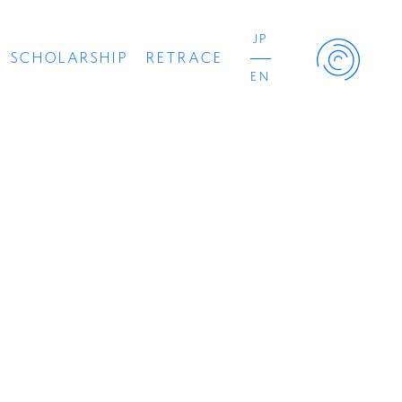
JP
SCHOLARSHIP
RETRACE
EN
Retrace Project
コンサート
出演者
出版物
動画
スカラシップ受賞者