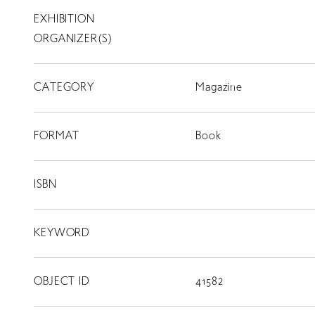
EXHIBITION
T
SCHOLARSHIP
ORGANIZER(S)
ISLANDS
CATEGORY
RETRACE
Magazine
コンサート
FORMAT
Book
出演者
出版物
ISBN
動画
KEYWORD
スカラシップ受賞者
OBJECT ID
41582
CONTACT