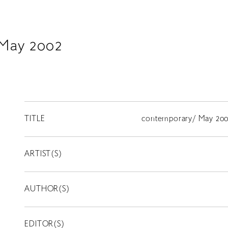
May 2002
TITLE
contemporary/ May 20
ARTIST(S)
AUTHOR(S)
EDITOR(S)