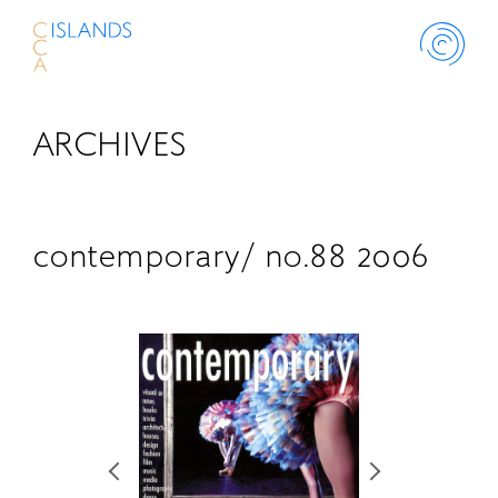
ARCHIVES
ABOUT
PROJECT
contemporary/ no.88 2006
THINK ISLANDS
LIBRARY
SCHOLARSHIP