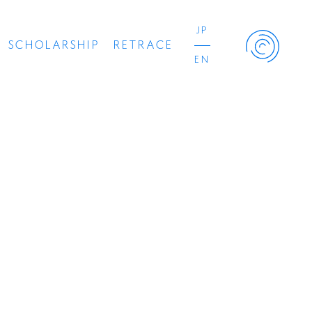
JP
SCHOLARSHIP
RETRACE
EN
Retrace Project
コンサート
出演者
出版物
動画
スカラシップ受賞者