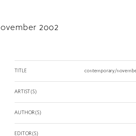
november 2002
TITLE
contemporary/novembe
ARTIST(S)
AUTHOR(S)
EDITOR(S)