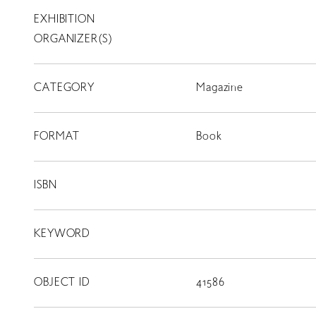
EXHIBITION
T
SCHOLARSHIP
ORGANIZER(S)
ISLANDS
CATEGORY
RETRACE
Magazine
コンサート
FORMAT
Book
出演者
出版物
ISBN
動画
KEYWORD
スカラシップ受賞者
OBJECT ID
41586
CONTACT