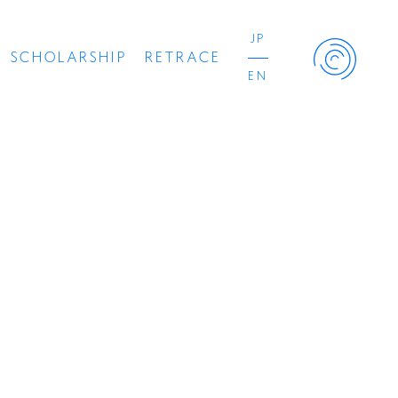
JP
SCHOLARSHIP
RETRACE
EN
Retrace Project
コンサート
出演者
出版物
動画
スカラシップ受賞者