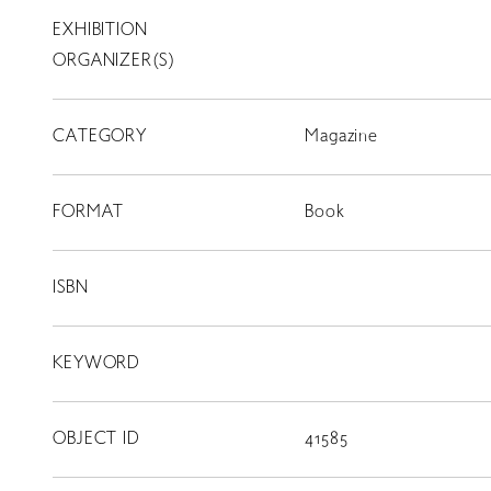
EXHIBITION
T
SCHOLARSHIP
ORGANIZER(S)
ISLANDS
CATEGORY
RETRACE
Magazine
コンサート
FORMAT
Book
出演者
出版物
ISBN
動画
KEYWORD
スカラシップ受賞者
OBJECT ID
41585
CONTACT