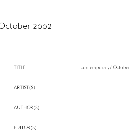
October 2002
TITLE
contemporary/ October
ARTIST(S)
AUTHOR(S)
EDITOR(S)