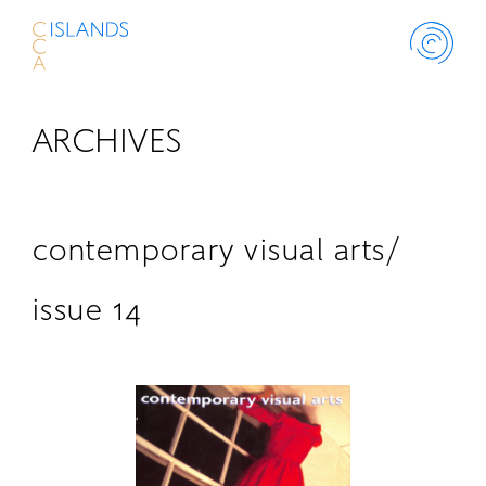
ARCHIVES
ABOUT
PROJECT
contemporary visual arts/
THINK ISLANDS
issue 14
LIBRARY
SCHOLARSHIP