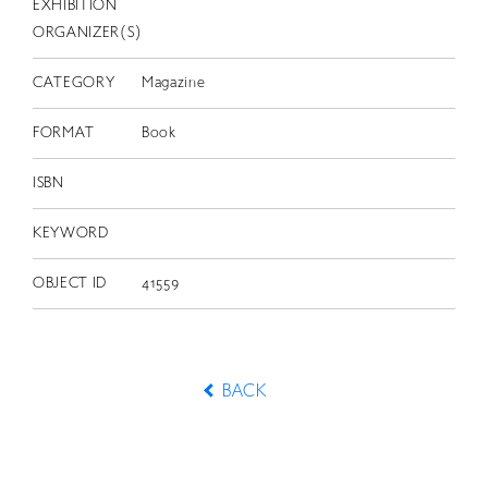
EXHIBITION
ORGANIZER(S)
CATEGORY
Magazine
FORMAT
Book
ISBN
KEYWORD
OBJECT ID
41559
BACK