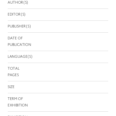
EN
AUTHOR(S)
EDITOR(S)
PUBLISHER(S)
DATE OF
PUBLICATION
LANGUAGE(S)
TOTAL
PAGES
SIZE
TERM OF
EXHIBITION