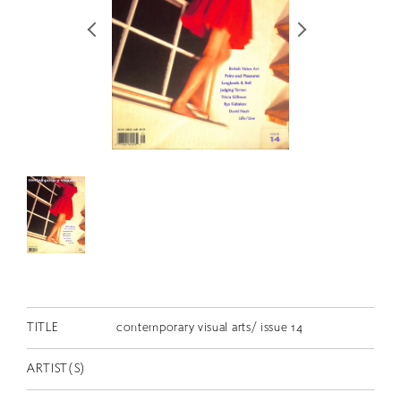
RETRACE
コンサート
出演者
出版物
動画
スカラシップ受賞者
CONTACT
TITLE
contemporary visual arts/ issue 14
JP
ARTIST(S)