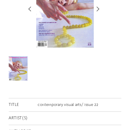
RETRACE
コンサート
出演者
出版物
動画
スカラシップ受賞者
CONTACT
TITLE
contemporary visual arts/ issue 22
ARTIST(S)
JP