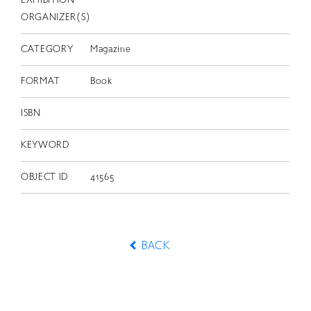
EXHIBITION
ORGANIZER(S)
CATEGORY
Magazine
FORMAT
Book
ISBN
KEYWORD
OBJECT ID
41565
BACK