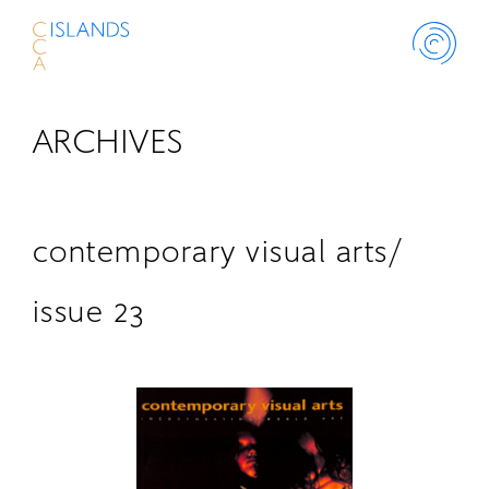
ARCHIVES
ABOUT
PROJECT
contemporary visual arts/
THINK ISLANDS
issue 23
LIBRARY
SCHOLARSHIP