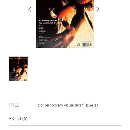
RETRACE
コンサート
出演者
出版物
動画
スカラシップ受賞者
CONTACT
TITLE
contemporary visual arts/ issue 23
ARTIST(S)
JP