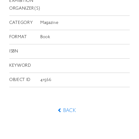
EXHIBITION
ORGANIZER(S)
CATEGORY
Magazine
FORMAT
Book
ISBN
KEYWORD
OBJECT ID
41566
BACK