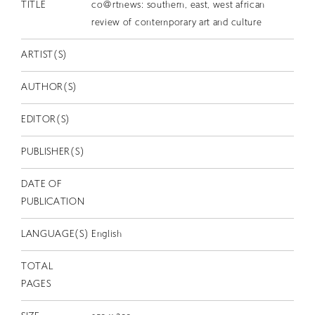
EN
TITLE
co@rtnews: southern, east, west african
review of contemporary art and culture
ARTIST(S)
AUTHOR(S)
EDITOR(S)
PUBLISHER(S)
DATE OF
PUBLICATION
LANGUAGE(S)
English
TOTAL
PAGES