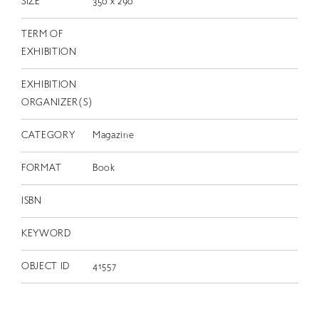
SIZE
350 x 290
TERM OF
EXHIBITION
EXHIBITION
ORGANIZER(S)
CATEGORY
Magazine
FORMAT
Book
ISBN
KEYWORD
OBJECT ID
41557