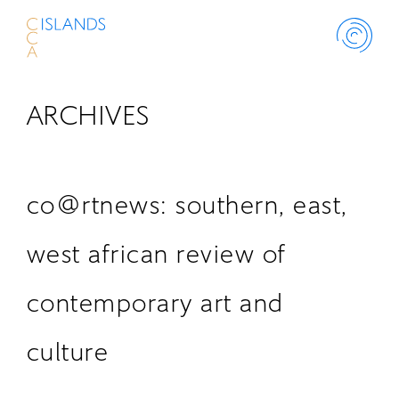
ARCHIVES
ABOUT
PROJECT
co@rtnews: southern, east,
THINK ISLANDS
west african review of
contemporary art and
LIBRARY
culture
SCHOLARSHIP