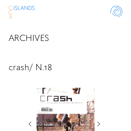
ARCHIVES
ABOUT
PROJECT
crash/ N.18
THINK ISLANDS
LIBRARY
SCHOLARSHIP