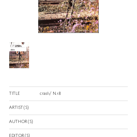
RETRACE
コンサート
出演者
出版物
動画
スカラシップ受賞者
CONTACT
TITLE
crash/ N.18
ARTIST(S)
AUTHOR(S)
JP
EDITOR(S)