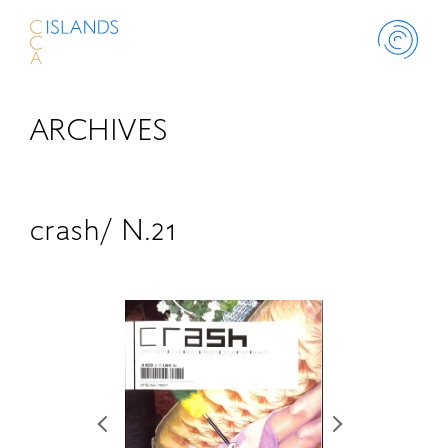
ARCHIVES
ABOUT
PROJECT
crash/ N.21
THINK ISLANDS
LIBRARY
SCHOLARSHIP