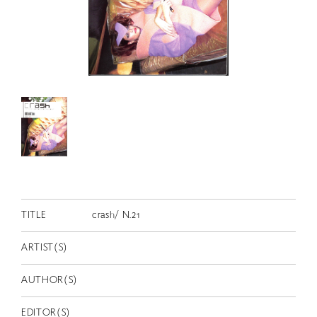
RETRACE
コンサート
出演者
出版物
動画
スカラシップ受賞者
CONTACT
TITLE
crash/ N.21
ARTIST(S)
AUTHOR(S)
JP
EDITOR(S)