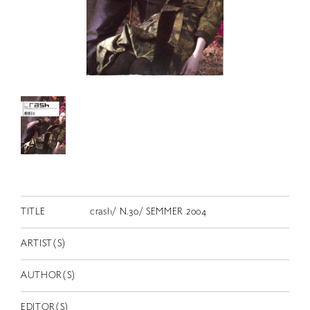
RETRACE
コンサート
出演者
出版物
動画
スカラシップ受賞者
CONTACT
TITLE
crash/ N.30/ SEMMER 2004
ARTIST(S)
AUTHOR(S)
JP
EDITOR(S)