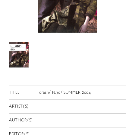
RETRACE
コンサート
出演者
出版物
動画
スカラシップ受賞者
CONTACT
TITLE
crash/ N.30/ SUMMER 2004
ARTIST(S)
AUTHOR(S)
JP
EDITOR(S)