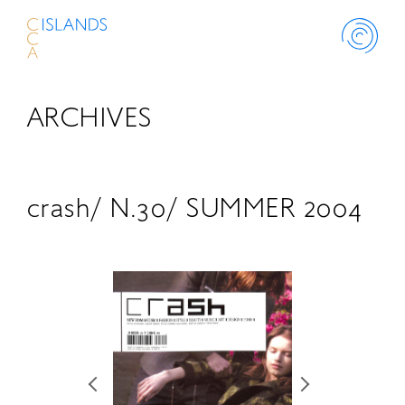
ARCHIVES
ABOUT
PROJECT
crash/ N.30/ SUMMER 2004
THINK ISLANDS
LIBRARY
SCHOLARSHIP