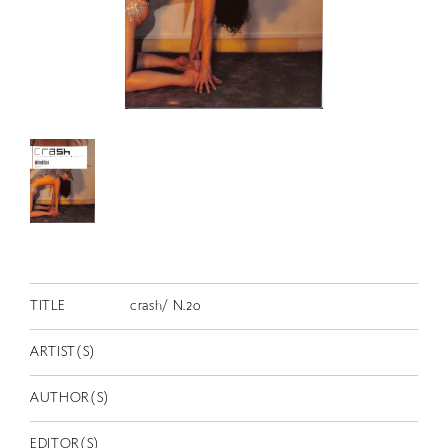
RETRACE
コンサート
出演者
出版物
動画
スカラシップ受賞者
CONTACT
TITLE
crash/ N.20
ARTIST(S)
AUTHOR(S)
JP
EDITOR(S)