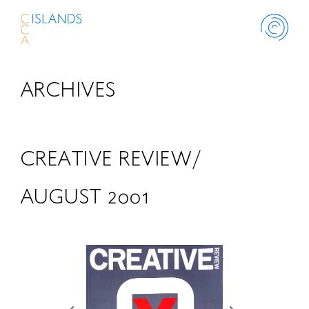
ARCHIVES
ABOUT
PROJECT
CREATIVE REVIEW/
THINK ISLANDS
AUGUST 2001
LIBRARY
SCHOLARSHIP