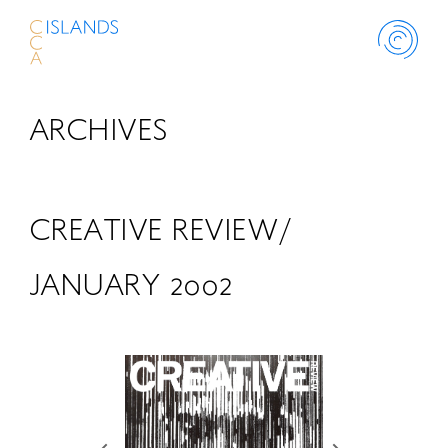
ARCHIVES
ABOUT
PROJECT
CREATIVE REVIEW/
THINK ISLANDS
JANUARY 2002
LIBRARY
SCHOLARSHIP