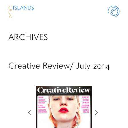
ARCHIVES
ABOUT
PROJECT
Creative Review/ July 2014
THINK ISLANDS
LIBRARY
SCHOLARSHIP